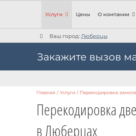
Skip
to
Услуги
Цены
О компании
content
Ваш город:
Люберцы
Закажите вызов м
Главная
/
Услуги
/
Перекодировка замко
Перекодировка дв
в Люберцах