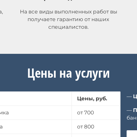
а,
На все виды выполненных работ вы
получаете гарантию от наших
.
специалистов.
Цены на услуги
—
Ц
Цены, руб.
—
П
мка
от 700
бан
а
от 800