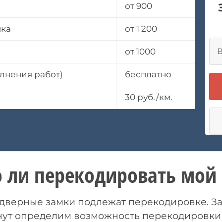
от 900
мка
от 1 200
от 1000
лнения работ)
бесплатно
30 руб./км.
 ли перекодировать мой 
верные замки подлежат перекодировке. Заг
нут определим возможность перекодировки 